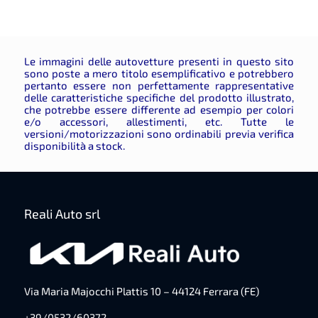
Le immagini delle autovetture presenti in questo sito
sono poste a mero titolo esemplificativo e potrebbero
pertanto essere non perfettamente rappresentative
delle caratteristiche specifiche del prodotto illustrato,
che potrebbe essere differente ad esempio per colori
e/o accessori, allestimenti, etc.
Tutte le
versioni/motorizzazioni sono ordinabili previa verifica
disponibilità a stock.
Reali Auto srl
Via Maria Majocchi Plattis 10 – 44124 Ferrara (FE)
+39/0532/60372